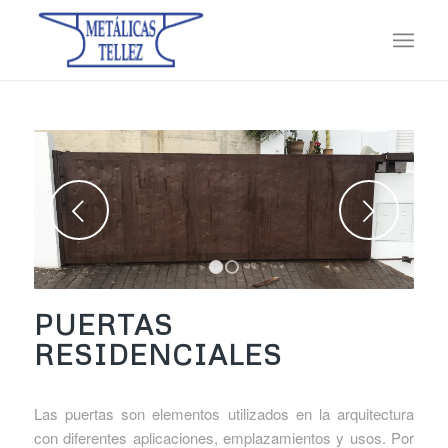
Posterior
1
2
PUERTAS
RESIDENCIALES
Las puertas son elementos utilizados en la arquitectura
con diferentes aplicaciones, emplazamientos y usos. Por